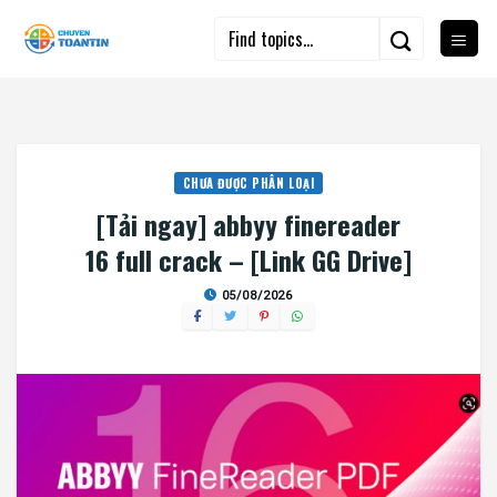
Skip
to
content
CHƯA ĐƯỢC PHÂN LOẠI
[Tải ngay] abbyy finereader
16 full crack – [Link GG Drive]
05/08/2026