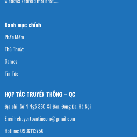
windows android mới nhất……
Danh mục chính
Phần Mềm
Thủ Thuật
Games
Tin Tức
HỢP TÁC TRUYỀN THÔNG – QC
Địa chỉ: Số 4 Ngõ 360 Xã Đàn, Đống Đa, Hà Nội
Email: chuyentoantincom@gmail.com
Hotline: 0936113756