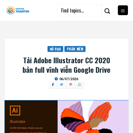
Skip
to
content
ĐỒ HỌA
PHẦN MỀM
Tải Adobe Illustrator CC 2020
bản full vĩnh viễn Google Drive
06/07/2026