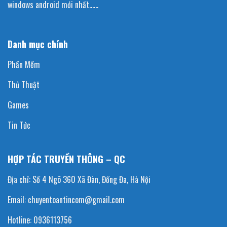
windows android mới nhất……
Danh mục chính
Phần Mềm
Thủ Thuật
Games
Tin Tức
HỢP TÁC TRUYỀN THÔNG – QC
Địa chỉ: Số 4 Ngõ 360 Xã Đàn, Đống Đa, Hà Nội
Email: chuyentoantincom@gmail.com
Hotline: 0936113756