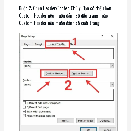
Bước 2: Chọn Header/Footer. Chú ý: Bạn có thể chọn
Custom Header nếu muốn đánh số đầu trang hoặc
Custom Header nếu muốn đánh số cuối trang