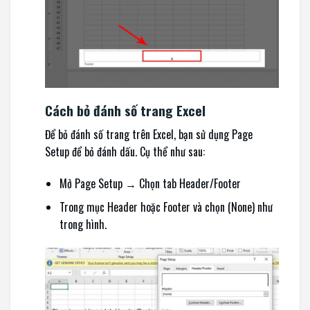
Cách bỏ đánh số trang Excel
Để bỏ đánh số trang trên Excel, bạn sử dụng Page
Setup để bỏ đánh dấu. Cụ thể như sau:
Mở Page Setup → Chọn tab Header/Footer
Trong mục Header hoặc Footer và chọn (None) như
trong hình.