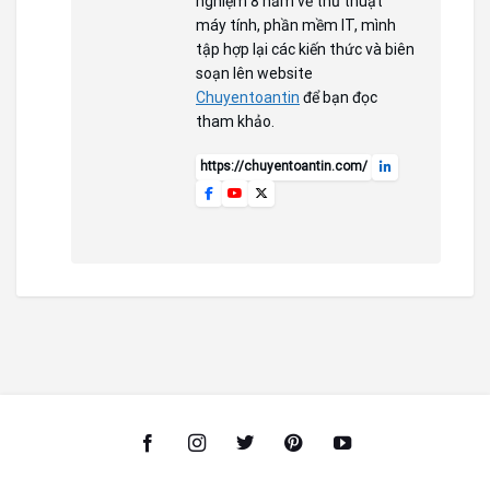
nghiệm 8 năm về thủ thuật
máy tính, phần mềm IT, mình
tập hợp lại các kiến thức và biên
soạn lên website
Chuyentoantin
để bạn đọc
tham khảo.
https://chuyentoantin.com/