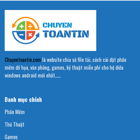
Chuyentoantin.com
là website chia sẻ file tải, cách cài đặt phần
mềm đồ họa, văn phòng, games, kỹ thuật miễn phí cho hệ điều
windows android mới nhất……
Danh mục chính
Phần Mềm
Thủ Thuật
Games