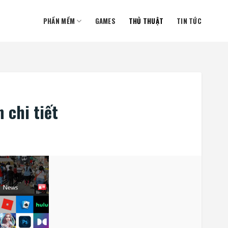
PHẦN MỀM
GAMES
THỦ THUẬT
TIN TỨC
 chi tiết