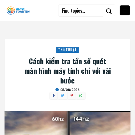
Skip
to
content
THỦ THUẬT
Cách kiểm tra tần số quét
màn hình máy tính chỉ với vài
bước
05/08/2026