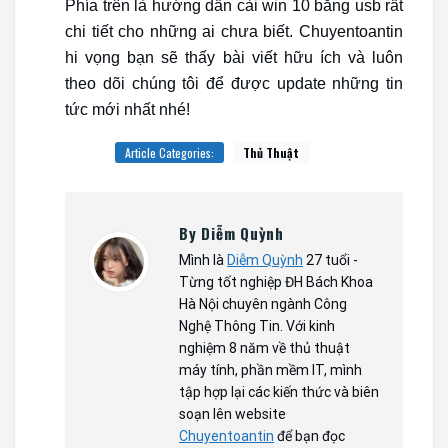
Phía trên là hướng dẫn
cài win 10 bằng usb
rất
chi tiết cho những ai chưa biết. Chuyentoantin
hi vọng bạn sẽ thấy bài viết hữu ích và luôn
theo dõi chúng tôi để được update những tin
tức mới nhất nhé!
Article Categories:
Thủ Thuật
By Diễm Quỳnh
Mình là
Diễm Quỳnh
27 tuổi -
Từng tốt nghiệp ĐH Bách Khoa
Hà Nội chuyên ngành Công
Nghệ Thông Tin. Với kinh
nghiệm 8 năm về thủ thuật
máy tính, phần mềm IT, mình
tập hợp lại các kiến thức và biên
soạn lên website
Chuyentoantin
để bạn đọc