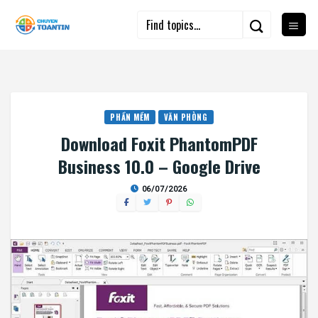
Skip
to
content
PHẦN MỀM
VĂN PHÒNG
Download Foxit PhantomPDF
Business 10.0 – Google Drive
06/07/2026