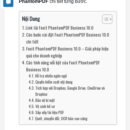
PhantomPDF
chi tiết từng bước.
Nội Dung
Link tải Foxit PhantomPDF Business 10.0
Các bước cài đặt Foxit PhantomPDF Business 10.0
chi tiết
Foxit PhantomPDF Business 10.0 – Giải pháp hiệu
quả cho doanh nghiệp
Các tính năng nổi bật của Foxit PhantomPDF
Business 10.0
Hỗ trợ nhiều ngôn ngữ
Quyền kiểm soát nội dung
Tích hợp với Dropbox, Google Drive, OneDrive và
Dropbox
Bảo vệ bí mật
Vệ sinh hồ sơ
Sắp xếp tài liệu PDF
Quét, chuyển đổi, OCR bản sao cứng