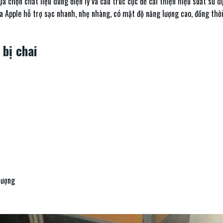
ựa chọn chất liệu dung điện ly và cấu trúc cực để cải thiện hiệu suất sử d
a Apple hỗ trợ sạc nhanh, nhẹ nhàng, có mật độ năng lượng cao, đồng thời
 bị chai
lượng