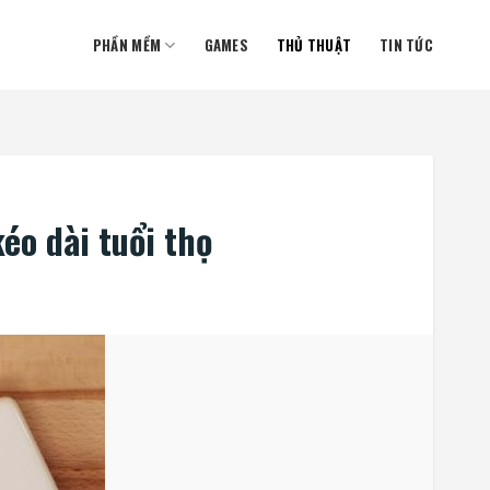
PHẦN MỀM
GAMES
THỦ THUẬT
TIN TỨC
éo dài tuổi thọ