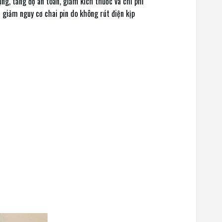
ụng, tăng độ an toàn, giảm kích thước và chi phí
 giảm nguy cơ chai pin do không rút điện kịp