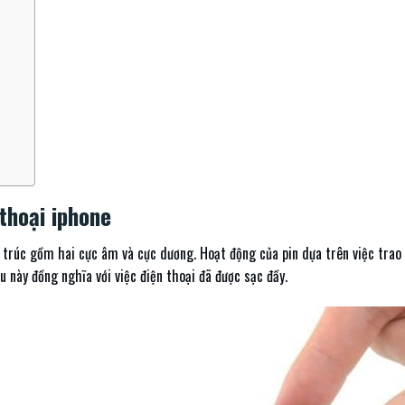
 thoại iphone
ấu trúc gồm hai cực âm và cực dương. Hoạt động của pin dựa trên việc trao 
u này đồng nghĩa với việc điện thoại đã được sạc đầy.