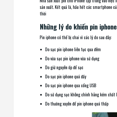
Nhà sản xuất pin cho iPhone tập trung vào việc l
sản xuất. Kết quả là, hầu hết các smartphone củ
thời
Những lý do khiến pin iphone
Pin iphone có thể bị chai vì các lý do sau đây:
Do sạc pin iphone liên tục qua đêm
Do vừa sạc pin iphone vừa sử dụng
Do giữ nguyên ốp để sạc
Do sạc pin iphone quá đầy
Do sạc pin iphone qua cổng USB
Do sử dụng sạc không chính hãng kém chất 
Do thường xuyên để pin iphone quá thấp