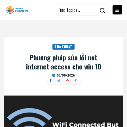
Skip
to
content
THỦ THUẬT
Phương pháp sửa lỗi not
internet access cho win 10
05/08/2026