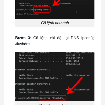
Gõ lệnh như ảnh
Bước 3
: Gõ lệnh cài đặt lại DNS ipconfig
/flushdns.