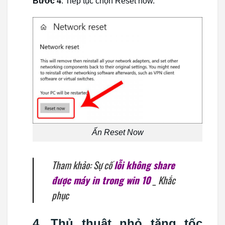
Bước 4
: Tiếp tục chọn Reset now.
Ấn Reset Now
Tham khảo: Sự cố
lỗi không share
được máy in trong win 10
_ Khắc
phục
4. Thủ thuật nhỏ tăng tốc