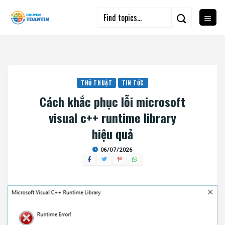
Skip
to
content
THỦ THUẬT
TIN TỨC
Cách khắc phục lỗi microsoft
visual c++ runtime library
hiệu quả
06/07/2026