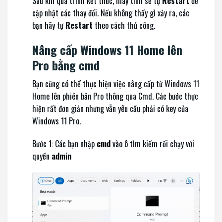
Sau khi quá trình kết thúc, máy tính sẽ tự
Restart
để
cập nhật các thay đổi. Nếu không thấy gì xảy ra, các
bạn hãy tự
Restart
theo cách thủ công.
Nâng cấp Windows 11 Home lên
Pro bằng cmd
Bạn cũng có thể thực hiện việc nâng cấp từ Windows 11
Home lên phiên bản Pro thông qua Cmd. Các bước thực
hiện rất đơn giản nhưng vẫn yêu cầu phải có key của
Windows 11 Pro.
Bước 1: Các bạn nhập
cmd
vào ô tìm kiếm rồi chạy với
quyền
admin