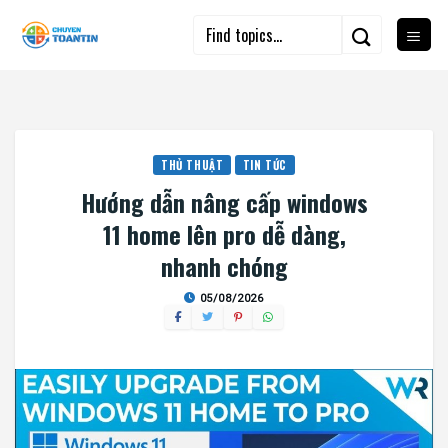
Skip
to
content
THỦ THUẬT
TIN TỨC
Hướng dẫn nâng cấp windows
11 home lên pro dễ dàng,
nhanh chóng
05/08/2026