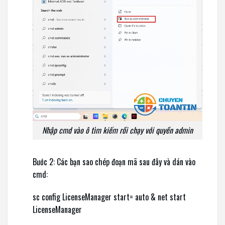
Nhập cmd vào ô tìm kiếm rồi chạy với quyền admin
Bước 2: Các bạn sao chép đoạn mã sau đây và dán vào
cmd:
sc config LicenseManager start= auto & net start
LicenseManager