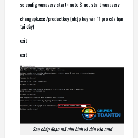
sc config wuauserv start= auto & net start wuauserv
changepk.exe /productkey (nhập key win 11 pro của bạn
tại đây)
exit
exit
Sao chép đoạn mã như hình và dán vào cmd