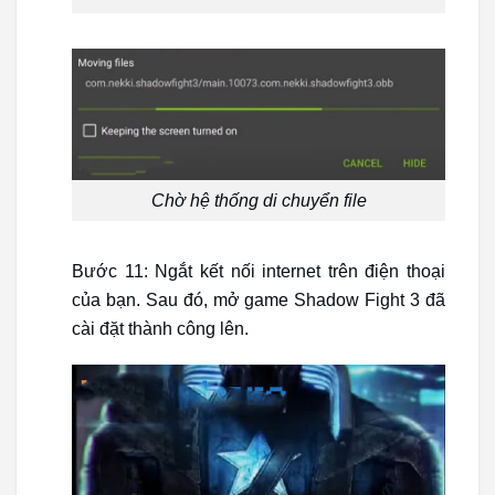
Chờ hệ thống di chuyển file
Bước 11: Ngắt kết nối internet trên điện thoại
của bạn. Sau đó, mở game Shadow Fight 3 đã
cài đặt thành công lên.