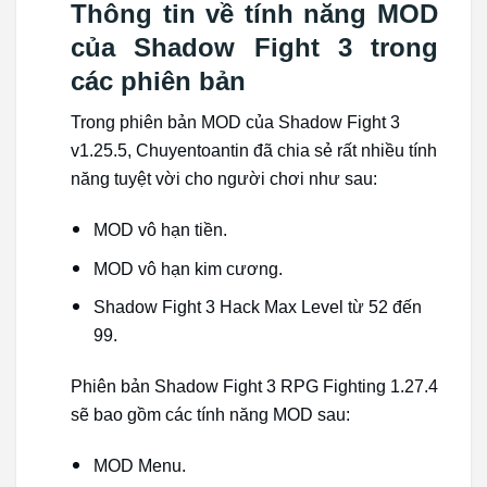
Thông tin về tính năng MOD
của Shadow Fight 3 trong
các phiên bản
Trong phiên bản MOD của Shadow Fight 3
v1.25.5, Chuyentoantin đã chia sẻ rất nhiều tính
năng tuyệt vời cho người chơi như sau:
MOD vô hạn tiền.
MOD vô hạn kim cương.
Shadow Fight 3 Hack Max Level từ 52 đến
99.
Phiên bản Shadow Fight 3 RPG Fighting 1.27.4
sẽ bao gồm các tính năng MOD sau:
MOD Menu.