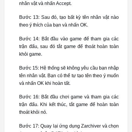
nhân vật và nhấn Accept.
Bước 13: Sau đó, tạo bất kỳ tên nhân vật nào
theo ý thích của bạn và nhấn OK.
Bước 14: Bắt đầu vào game để tham gia các
trận đấu, sau đó tắt game để thoát hoàn toàn
khỏi game.
Bước 15: Hệ thống sẽ không yêu cầu bạn nhập
tên nhân vật. Bạn có thể tự tạo tên theo ý muốn
và nhấn OK khi hoàn tất.
Bước 16: Bắt đầu chơi game và tham gia các
trận đấu. Khi kết thúc, tắt game để hoàn toàn
thoát khỏi nó.
Bước 17: Quay lại ứng dụng Zarchiver và chọn