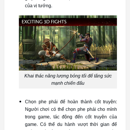
của vị tướng.
Khai thác năng lượng bóng tối để tăng sức
mạnh chiến đấu
Chọn phe phái để hoàn thành cốt truyện:
Người chơi có thể chọn phe phái cho mình
trong game, tác động đến cốt truyện của
game. Có thể du hành vượt thời gian để