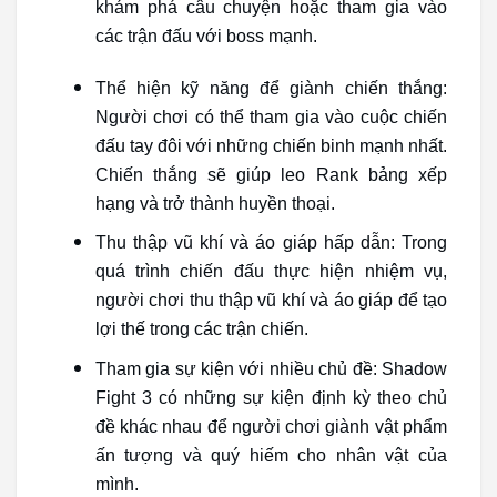
khám phá câu chuyện hoặc tham gia vào
các trận đấu với boss mạnh.
Thể hiện kỹ năng để giành chiến thắng:
Người chơi có thể tham gia vào cuộc chiến
đấu tay đôi với những chiến binh mạnh nhất.
Chiến thắng sẽ giúp leo Rank bảng xếp
hạng và trở thành huyền thoại.
Thu thập vũ khí và áo giáp hấp dẫn: Trong
quá trình chiến đấu thực hiện nhiệm vụ,
người chơi thu thập vũ khí và áo giáp để tạo
lợi thế trong các trận chiến.
Tham gia sự kiện với nhiều chủ đề: Shadow
Fight 3 có những sự kiện định kỳ theo chủ
đề khác nhau để người chơi giành vật phẩm
ấn tượng và quý hiếm cho nhân vật của
mình.