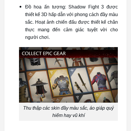
Đồ hoạ ấn tượng: Shadow Fight 3 được
thiết kế 3D hấp dẫn với phong cách đầy màu
sắc. Hoạt ảnh chiến đấu được thiết kế chân
thực mang đến cảm giác tuyệt vời cho
người chơi.
Thu thập các skin đầy màu sắc, áo giáp quý
hiếm hay vũ khí