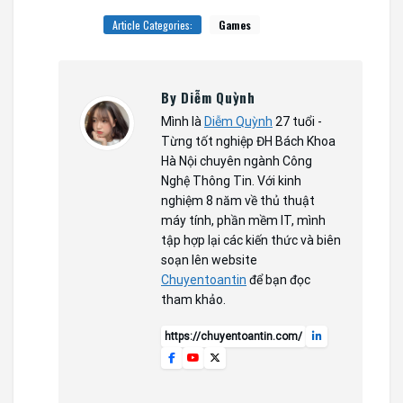
Article Categories:
Games
By Diễm Quỳnh
Mình là
Diễm Quỳnh
27 tuổi -
Từng tốt nghiệp ĐH Bách Khoa
Hà Nội chuyên ngành Công
Nghệ Thông Tin. Với kinh
nghiệm 8 năm về thủ thuật
máy tính, phần mềm IT, mình
tập hợp lại các kiến thức và biên
soạn lên website
Chuyentoantin
để bạn đọc
tham khảo.
https://chuyentoantin.com/