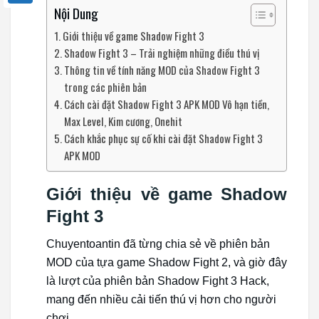
Nội Dung
Giới thiệu về game Shadow Fight 3
Shadow Fight 3 – Trải nghiệm những điều thú vị
Thông tin về tính năng MOD của Shadow Fight 3
trong các phiên bản
Cách cài đặt Shadow Fight 3 APK MOD Vô hạn tiền,
Max Level, Kim cương, Onehit
Cách khắc phục sự cố khi cài đặt Shadow Fight 3
APK MOD
Giới thiệu về game Shadow
Fight 3
Chuyentoantin đã từng chia sẻ về phiên bản
MOD của tựa game Shadow Fight 2, và giờ đây
là lượt của phiên bản Shadow Fight 3 Hack,
mang đến nhiều cải tiến thú vị hơn cho người
chơi.