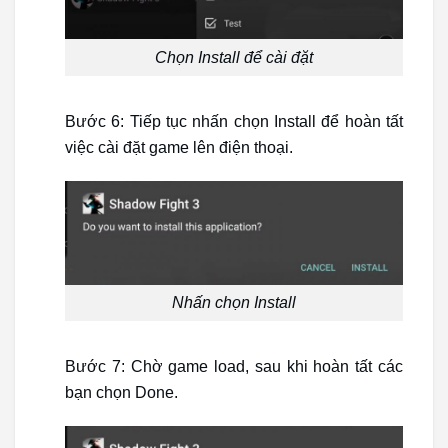
Chọn Install để cài đặt
Bước 6: Tiếp tục nhấn chọn Install để hoàn tất
việc cài đặt game lên điện thoại.
Nhấn chọn Install
Bước 7: Chờ game load, sau khi hoàn tất các
bạn chọn Done.