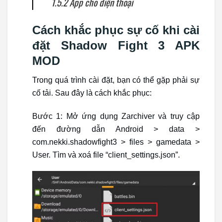
1.5.2 App cho điện thoại
Cách khắc phục sự cố khi cài
đặt Shadow Fight 3 APK
MOD
Trong quá trình cài đặt, bạn có thể gặp phải sự
cố tải. Sau đây là cách khắc phục:
Bước 1: Mở ứng dụng Zarchiver và truy cập
đến đường dẫn Android > data >
com.nekki.shadowfight3 > files > gamedata >
User. Tìm và xoá file “client_settings.json”.