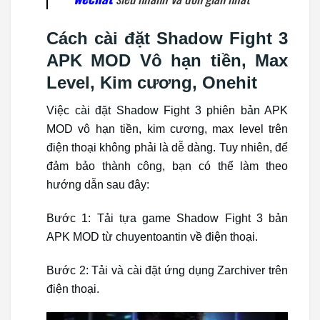
Cách cài đặt Shadow Fight 3
APK MOD Vô hạn tiền, Max
Level, Kim cương, Onehit
Việc cài đặt Shadow Fight 3 phiên bản APK
MOD vô hạn tiền, kim cương, max level trên
điện thoại không phải là dễ dàng. Tuy nhiên, để
đảm bảo thành công, bạn có thể làm theo
hướng dẫn sau đây:
Bước 1: Tải tựa game Shadow Fight 3 bản
APK MOD từ chuyentoantin về điện thoại.
Bước 2: Tải và cài đặt ứng dụng Zarchiver trên
điện thoại.