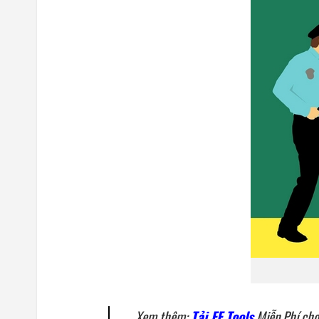
Xem thêm:
Tải FF Tools
Miễn Phí cho 