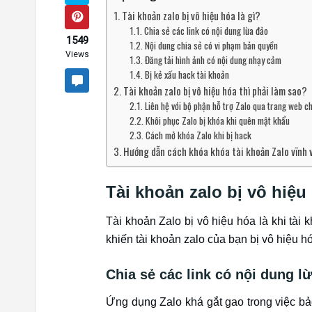
Tài khoản zalo bị vô hiệu hóa là gì?
Chia sẻ các link có nội dung lừa đảo
1549
Nội dung chia sẻ có vi phạm bản quyền
Views
Đăng tải hình ảnh có nội dung nhạy cảm
Bị kẻ xấu hack tài khoản
Tài khoản zalo bị vô hiệu hóa thì phải làm sao?
Liên hệ với bộ phận hỗ trợ Zalo qua trang web c
Khôi phục Zalo bị khóa khi quên mật khẩu
Cách mở khóa Zalo khi bị hack
Hướng dẫn cách khóa khóa tài khoản Zalo vĩnh v
Tài khoản zalo bị vô hiệu 
Tài khoản Zalo bị vô hiệu hóa là khi tà
khiến tài khoản zalo của bạn bị vô hiệu h
Chia sẻ các link có nội dung l
Ứng dụng Zalo khá gắt gao trong việc bảo