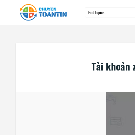
Skip
to
content
Tài khoản z