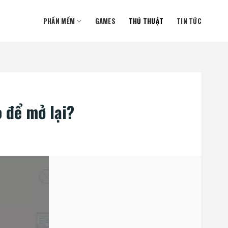
PHẦN MỀM
GAMES
THỦ THUẬT
TIN TỨC
o để mở lại?