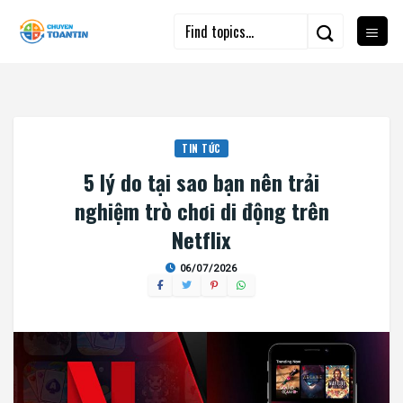
Skip
to
content
TIN TỨC
5 lý do tại sao bạn nên trải
nghiệm trò chơi di động trên
Netflix
06/07/2026