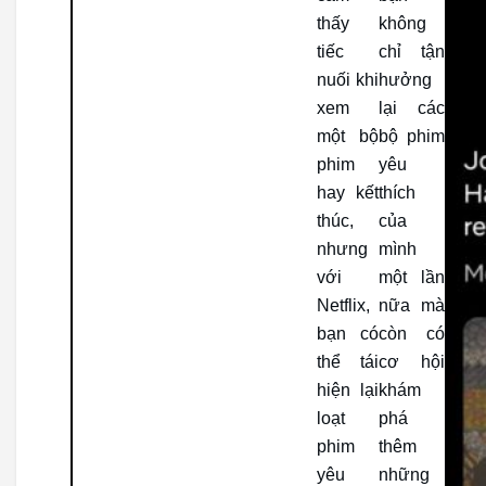
thấy
không
tiếc
chỉ tận
nuối khi
hưởng
xem
lại các
một bộ
bộ phim
phim
yêu
hay kết
thích
thúc,
của
nhưng
mình
với
một lần
Netflix,
nữa mà
bạn có
còn có
thể tái
cơ hội
hiện lại
khám
loạt
phá
phim
thêm
yêu
những