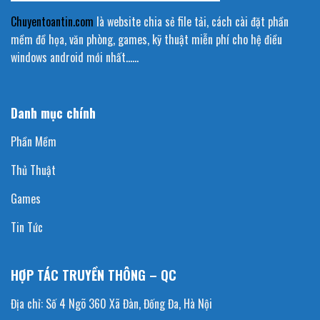
Chuyentoantin.com
là website chia sẻ file tải, cách cài đặt phần
mềm đồ họa, văn phòng, games, kỹ thuật miễn phí cho hệ điều
windows android mới nhất……
Danh mục chính
Phần Mềm
Thủ Thuật
Games
Tin Tức
HỢP TÁC TRUYỀN THÔNG – QC
Địa chỉ: Số 4 Ngõ 360 Xã Đàn, Đống Đa, Hà Nội