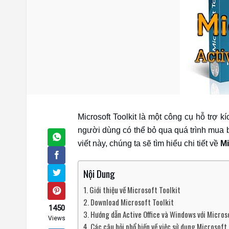
Microsoft Toolkit là một công cụ hỗ trợ k
người dùng có thể bỏ qua quá trình mua 
viết này, chúng ta sẽ tìm hiểu chi tiết về
Mi
Nội Dung
Giới thiệu về Microsoft Toolkit
Download Microsoft Toolkit
1450
Hướng dẫn Active Office và Windows với Micros
Views
Các câu hỏi phổ biến về việc sử dụng Microsoft