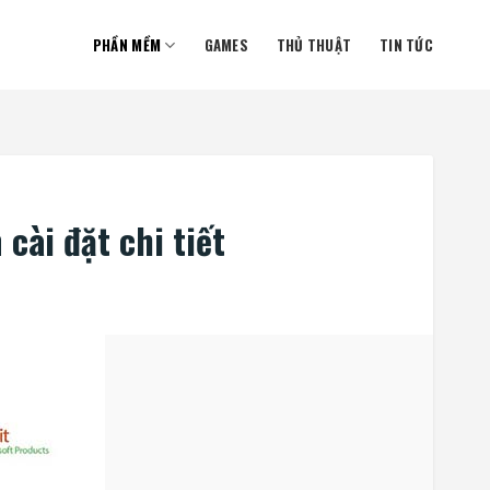
PHẦN MỀM
GAMES
THỦ THUẬT
TIN TỨC
cài đặt chi tiết