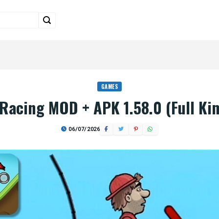
GAMES
b Racing MOD + APK 1.58.0 (Full Ki
06/07/2026