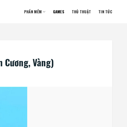
PHẦN MỀM
GAMES
THỦ THUẬT
TIN TỨC
m Cương, Vàng)