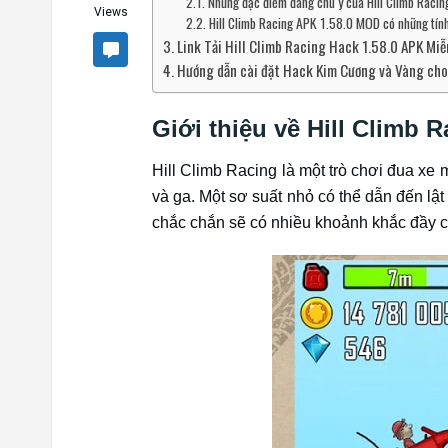
Những đặc điểm đáng chú ý của Hill Climb Raci
Views
Hill Climb Racing APK 1.58.0 MOD có những tín
Link Tải Hill Climb Racing Hack 1.58.0 APK Miễ
Hướng dẫn cài đặt Hack Kim Cương và Vàng cho
Giới thiệu về Hill Climb 
Hill Climb Racing là một trò chơi đua xe
và ga. Một sơ suất nhỏ có thể dẫn đến lật
chắc chắn sẽ có nhiều khoảnh khắc đầy că