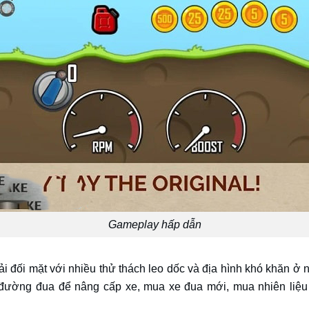
Gameplay hấp dẫn
i đối mặt với nhiều thử thách leo dốc và địa hình khó khăn ở 
đường đua để nâng cấp xe, mua xe đua mới, mua nhiên liệu 