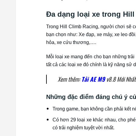
Đa dạng loại xe trong Hil
Trong Hill Climb Racing, người chơi sẽ c
bạn chọn như: Xe đạp, xe máy, xe leo đồi, x
hỏa, xe cứu thương,….
Mỗi loại xe mang đến cho bạn những trải 
tất cả các loại xe đó chính là kỹ năng sử
Xem thêm:
Tải AE M9
v8.8 Mới Nhất 
Những đặc điểm đáng chú ý của
Trong game, bạn không cần phải kết nối
Có hơn 29 loại xe khác nhau, cho phé
có trải nghiệm tuyệt vời nhất.