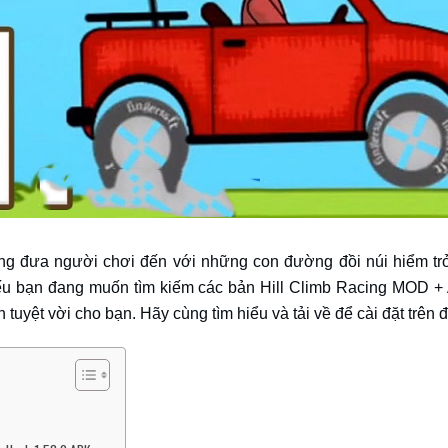
ing đưa người chơi đến với những con đường đồi núi hiểm trở.
a. Nếu bạn đang muốn tìm kiếm các bản Hill Climb Racing MOD 
n tuyệt vời cho bạn. Hãy cùng tìm hiểu và tải về để cài đặt trên 