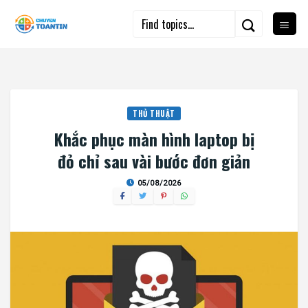
Skip
to
content
THỦ THUẬT
Khắc phục màn hình laptop bị
đỏ chỉ sau vài bước đơn giản
05/08/2026