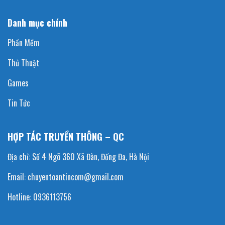
Danh mục chính
Phần Mềm
Thủ Thuật
Games
Tin Tức
HỢP TÁC TRUYỀN THÔNG – QC
Địa chỉ: Số 4 Ngõ 360 Xã Đàn, Đống Đa, Hà Nội
Email: chuyentoantincom@gmail.com
Hotline: 0936113756