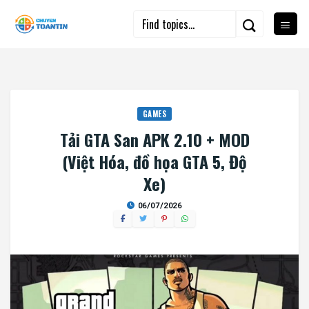
Skip
to
content
GAMES
Tải GTA San APK 2.10 + MOD
(Việt Hóa, đồ họa GTA 5, Độ
Xe)
06/07/2026