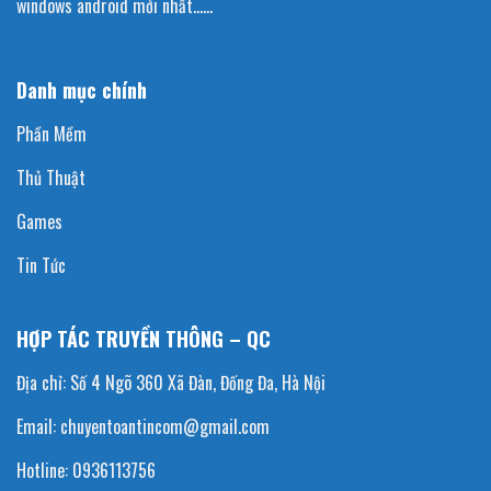
windows android mới nhất……
Danh mục chính
Phần Mềm
Thủ Thuật
Games
Tin Tức
HỢP TÁC TRUYỀN THÔNG – QC
Địa chỉ: Số 4 Ngõ 360 Xã Đàn, Đống Đa, Hà Nội
Email: chuyentoantincom@gmail.com
Hotline: 0936113756